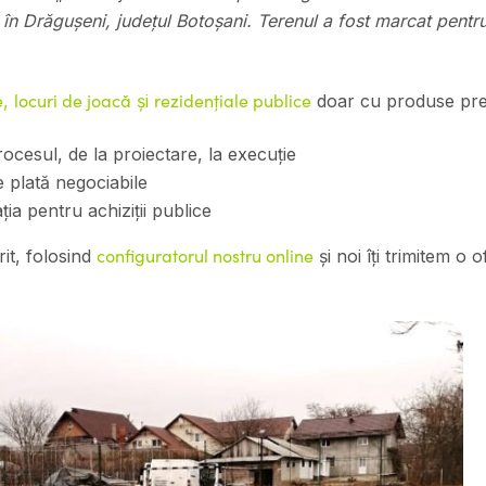
 Drăgușeni, județul Botoșani. Terenul a fost marcat pentru
e
locuri de joacă
rezidențiale publice
,
și
doar cu produse pr
cesul, de la proiectare, la execuție
e plată negociabile
ia pentru achiziții publice
configuratorul nostru online
it, folosind
și noi îți trimitem o