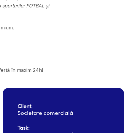
 sporturile: FOTBAL și
emium.
 ofertă în maxim 24h!
Client:
Societate comercială
Task: