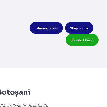
i
Estimează cost
Shop online
Solicita Ofertă
Botoșani
M, înălțime fir de iarbă 20