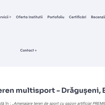
rvicii
Oferta Institutii
Portofoliu
Certificări
Recenzi
Contact
ren multisport - Drăgușeni, 
ă în : „
Amenajare teren de sport cu gazon artificial PREMIU