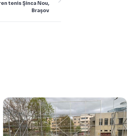
ren tenis Șinca Nou,
Brașov