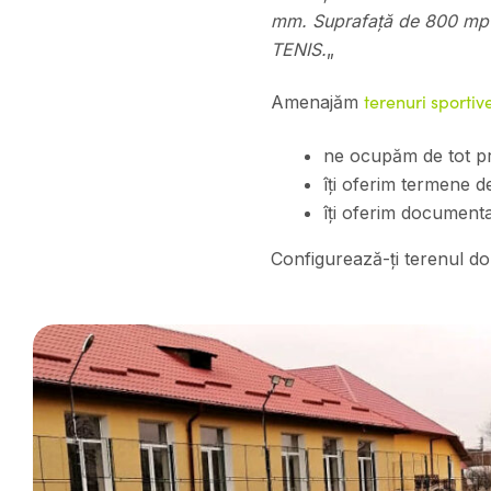
mm. Suprafață de 800 mp în
TENIS.
„
terenuri sportiv
Amenajăm
ne ocupăm de tot pro
îți oferim termene d
îți oferim documentaț
Configurează-ți terenul dor