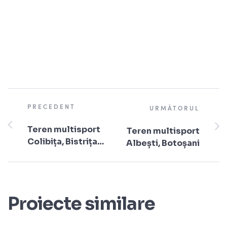
PRECEDENT
URMĂTORUL
Teren multisport
Teren multisport
Colibița, Bistrița
Albești, Botoșani
Năsăud
Proiecte similare