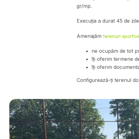
gr/mp.
Execuția a durat 45 de zile
terenuri sportiv
Amenajăm
ne ocupăm de tot pro
îți oferim termene d
îți oferim documentaț
Configurează-ți terenul dor