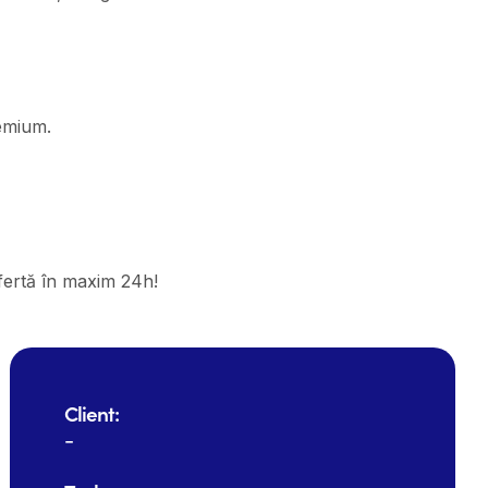
emium.
 ofertă în maxim 24h!
Client:
-