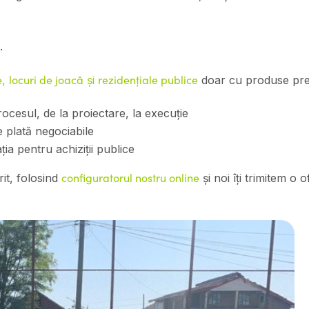
.
e
locuri de joacă
rezidențiale publice
,
și
doar cu produse pr
cesul, de la proiectare, la execuție
e plată negociabile
ia pentru achiziții publice
configuratorul nostru online
it, folosind
și noi îți trimitem o