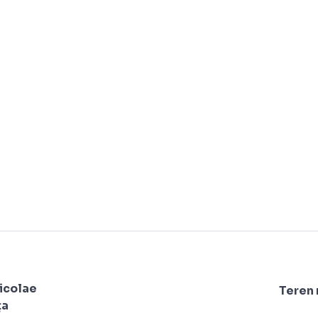
icolae
Teren 
ța