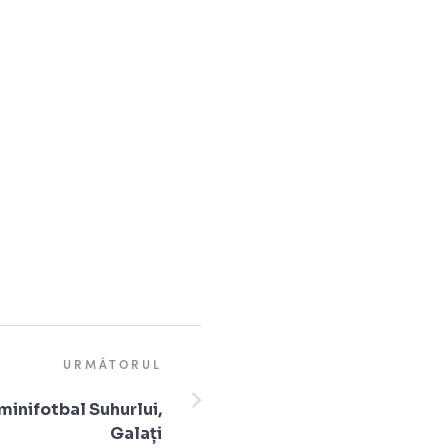
URMĂTORUL
minifotbal Suhurlui,
Galați