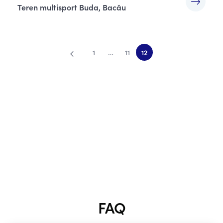
Teren multisport Buda, Bacău
1
…
11
12
FAQ