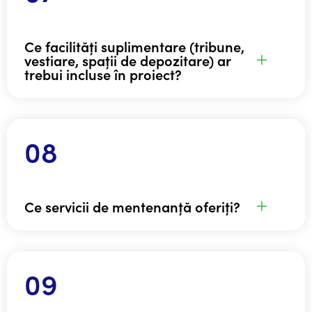
Ce facilități suplimentare (tribune,
vestiare, spații de depozitare) ar
trebui incluse în proiect?
Ce servicii de mentenanță oferiți?