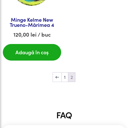
Minge Kelme New
Trueno-Mărimea 4
120,00
lei
/ buc
Adaugă în coș
←
1
2
FAQ