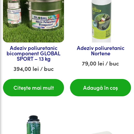
Adeziv poliuretanic
Adeziv poliuretanic
bicomponent GLOBAL
Nortene
SPORT – 13 kg
79,00
lei
/ buc
394,00
lei
/ buc
Citește mai mult
Adaugă în coș