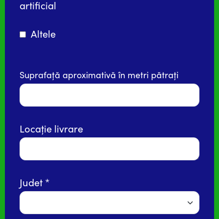
artificial
Altele
Suprafață aproximativă în metri pătrați
Locație livrare
Judet