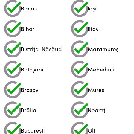
Bacău
Iași
Bihor
Ilfov
Bistrița-Năsăud
Maramureș
Botoșani
Mehedinți
Brașov
Mureș
Brăila
Neamț
București
Olt