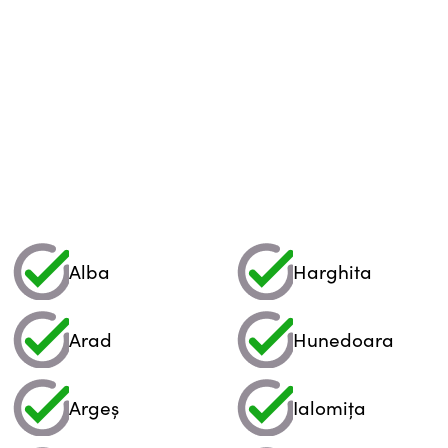
Alba
Harghita
Arad
Hunedoara
Argeș
Ialomița