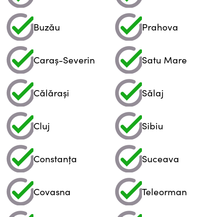
Buzău
Prahova
Caraș-Severin
Satu Mare
Călărași
Sălaj
Cluj
Sibiu
Constanța
Suceava
Covasna
Teleorman