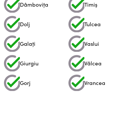
Dâmbovița
Timiș
Dolj
Tulcea
Galați
Vaslui
Giurgiu
Vâlcea
Gorj
Vrancea